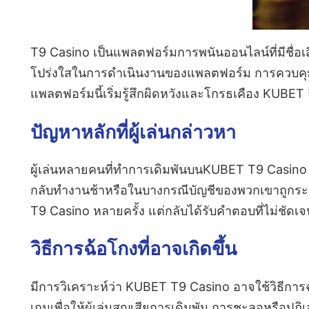
T9 Casino เป็นแพลตฟอร์มการพนันออนไลน์ที่มีชื่อเส
โปร่งใสในการดำเนินงานของแพลตฟอร์ม การควบคุมดูแล
แพลตฟอร์มนี้เริ่มรู้สึกผิดหวังและโกรธเคือง KUBET จึ
ปัญหาหลักที่ผู้เล่นกล่าวหา
ผู้เล่นหลายคนที่ทำการเดิมพันบนKUBET T9 Casino 
กลับทำงานช้าหรือในบางกรณีบัญชีของพวกเขาถูกระงั
T9 Casino หลายครั้ง แต่กลับได้รับคำตอบที่ไม่ชัดเ
วิธีการฉ้อโกงที่อาจเกิดขึ้น
มีการวิเคราะห์ว่า KUBET T9 Casino อาจใช้วิธีการฉ
เกมเพื่อให้ผู้เล่นสูญเสียการเดิมพัน การชะลอหรือปฏ