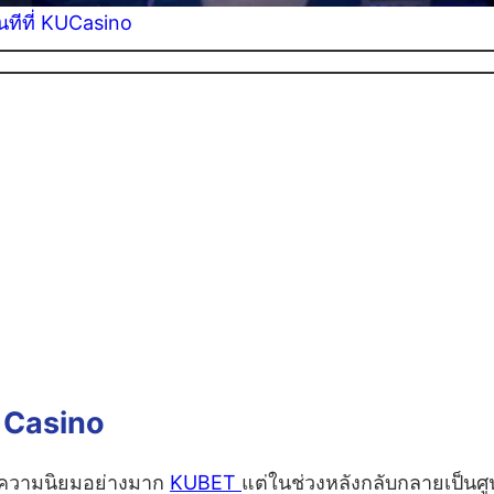
นทีที่ KUCasino
9 Casino
ับความนิยมอย่างมาก
KUBET
แต่ในช่วงหลังกลับกลายเป็นศ