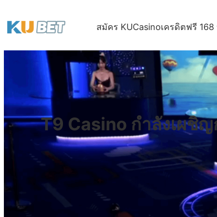
Skip
to
สมัคร KUCasino
เครดิตฟรี 168
content
T9 Casino กำลังเผชิญก