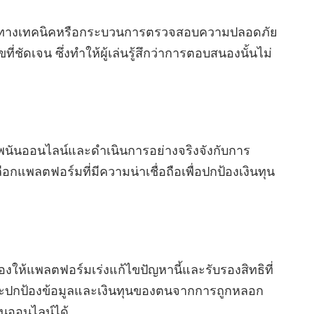
ดพลาดทางเทคนิคหรือกระบวนการตรวจสอบความปลอดภัย
่ชัดเจน ซึ่งทำให้ผู้เล่นรู้สึกว่าการตอบสนองนั้นไม่
ารพนันออนไลน์และดำเนินการอย่างจริงจังกับการ
แพลตฟอร์มที่มีความน่าเชื่อถือเพื่อปกป้องเงินทุน
องให้แพลตฟอร์มเร่งแก้ไขปัญหานี้และรับรองสิทธิที่
 และปกป้องข้อมูลและเงินทุนของตนจากการถูกหลอก
นออนไลน์ได้