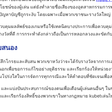
ยชน์ของผู้เล่น แต่ยังทำลายชื่อเสียงของอุตสาหกรรมการพ
ปัญหาบัญชีถูกระงับ โดยเฉพาะเมื่อพวกเขาชนะรางวัลใหญ
ารควบคุมผลลัพธ์ของเกมหรือใช้เทคนิคบางประการเพื่อควบคุ
ะรางวัลที่ดี การกระทำดังกล่าวถือเป็นการหลอกลวงและขัดก
อบสนอง
รู้สึกโกรธและสับสน พวกเขาหวังว่าจะได้รับรางวัลจากการเ
อกเพื่อขอการแก้ไขอย่างยุติธรรม และเรียกร้องให้หน่วยงา
ปร่งใสในการจัดการทุกกรณีและให้คำตอบที่ชัดเจนเพื่อสร้าง
ลน์ และแบ่งปันประสบการณ์ของตนเพื่อเตือนผู้เล่นคนอื่นๆ
ียหายและเรียกร้องสิทธิ์ของพวกเขาในทางกฎหมาย kubetเล่นไพ