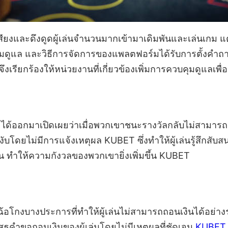
ียงและดึงดูดผู้เล่นจำนวนมากเข้ามาเดิมพันและเล่นเกม แต
 และวิธีการจัดการของแพลตฟอร์มได้รับการตั้งคำถามอย่าง
งเรียกร้องให้หน่วยงานที่เกี่ยวข้องเพิ่มการควบคุมดูแลเพื่
ได้ออกมาเปิดเผยว่าเมื่อพวกเขาชนะรางวัลกลับไม่สามารถ
บโดยไม่มีการแจ้งเหตุผล KUBET ซึ่งทำให้ผู้เล่นรู้สึกส
จน ทำให้ความกังวลของพวกเขายิ่งเพิ่มขึ้น KUBET
้อโกงบางประการที่ทำให้ผู้เล่นไม่สามารถถอนเงินได้อย่างร
ิเสธคำขอถอนเงินของผู้เล่นโดยไม่มีเหตุผลที่ชัดเจน
KUBE