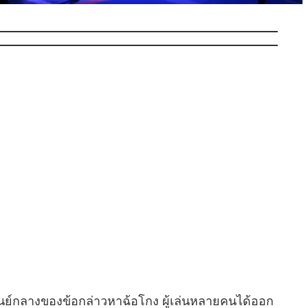
ูนย์กลางของข้อกล่าวหาฉ้อโกง ผู้เล่นหลายคนได้ออก