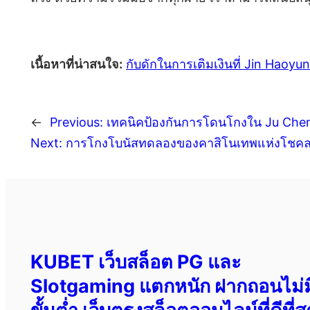
เนื้อหาที่น่าสนใจ:
กับดักในการเติมเงินที่ Jin Haoyu
←
Previous:
เทคนิคป้องกันการโดนโกงใน Ju Cheng 
Next:
การโกงโบนัสทดลองของคาสิโนเทพแห่งโชคลาภ 
KUBET เว็บสล็อต PG และ
Slotgaming แตกหนัก ฝากถอนไม่ม