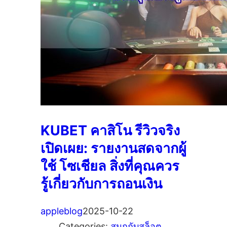
KUBET คาสิโน รีวิวจริง
เปิดเผย: รายงานสดจากผู้
ใช้ โซเชียล สิ่งที่คุณควร
รู้เกี่ยวกับการถอนเงิน
appleblog
2025-10-22
Categories:
สนุกกับสล็อต