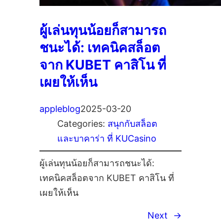
ผู้เล่นทุนน้อยก็สามารถ
ชนะได้: เทคนิคสล็อต
จาก KUBET คาสิโน ที่
เผยให้เห็น
appleblog
2025-03-20
Categories:
สนุกกับสล็อต
และบาคาร่า ที่ KUCasino
ผู้เล่นทุนน้อยก็สามารถชนะได้:
เทคนิคสล็อตจาก KUBET คาสิโน ที่
เผยให้เห็น
Next
→