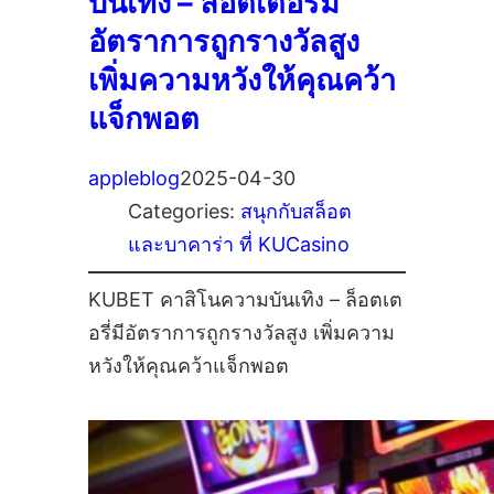
บันเทิง – ล็อตเตอรี่มี
อัตราการถูกรางวัลสูง
เพิ่มความหวังให้คุณคว้า
แจ็กพอต
appleblog
2025-04-30
Categories:
สนุกกับสล็อต
และบาคาร่า ที่ KUCasino
KUBET คาสิโนความบันเทิง – ล็อตเต
อรี่มีอัตราการถูกรางวัลสูง เพิ่มความ
หวังให้คุณคว้าแจ็กพอต