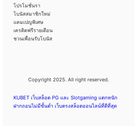
โปรโมชั่นรา
โบนัสสมาชิกใหม่
แคมเปญพิเศษ
เครดิตฟรีรายเดือน
ชวนเพื่อนรับโบนัส
Copyright 2025. All right reserved.
KUBET เว็บสล็อต PG และ Slotgaming แตกหนัก
ฝากถอนไม่มีขั้นต่ำ เว็บตรงสล็อตออนไลน์ที่ดีที่สุด