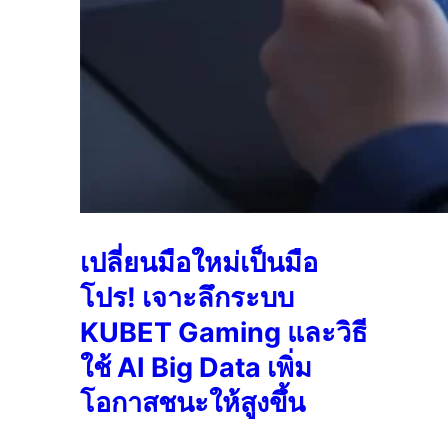
เปลี่ยนมือใหม่เป็นมือ
โปร! เจาะลึกระบบ
KUBET Gaming และวิธี
ใช้ AI Big Data เพิ่ม
โอกาสชนะให้สูงขึ้น