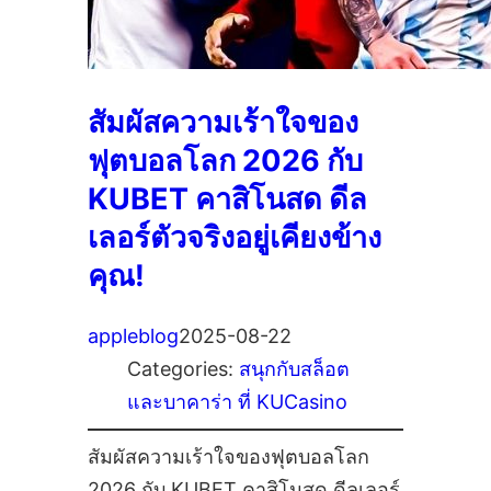
สัมผัสความเร้าใจของ
ฟุตบอลโลก 2026 กับ
KUBET คาสิโนสด ดีล
เลอร์ตัวจริงอยู่เคียงข้าง
คุณ!
appleblog
2025-08-22
Categories:
สนุกกับสล็อต
และบาคาร่า ที่ KUCasino
สัมผัสความเร้าใจของฟุตบอลโลก
2026 กับ KUBET คาสิโนสด ดีลเลอร์