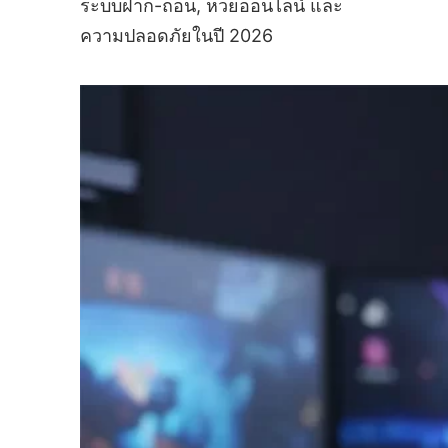
ระบบฝาก-ถอน, หวยออนไลน์ และ
ความปลอดภัยในปี 2026