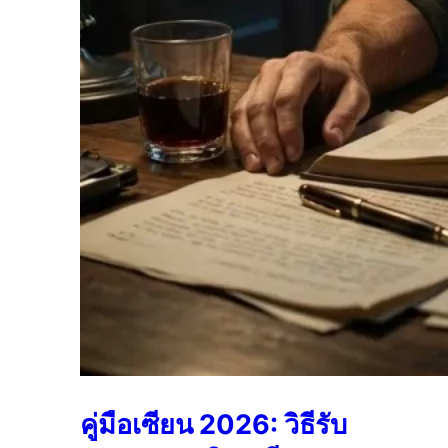
คู่มือเซียน 2026: วิธีรับ