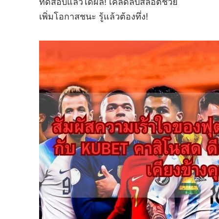
ทดสอบแล้วได้ผล! เคล็ดลับสล็อตช่วย
เพิ่มโอกาสชนะ รู้แล้วต้องทึ่ง!