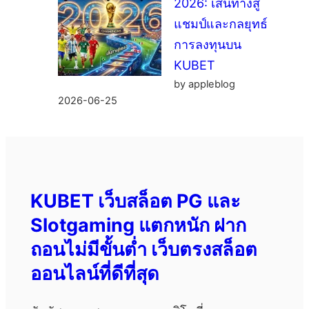
2026: เส้นทางสู่
แชมป์และกลยุทธ์
การลงทุนบน
KUBET
by appleblog
2026-06-25
KUBET เว็บสล็อต PG และ
Slotgaming แตกหนัก ฝาก
ถอนไม่มีขั้นต่ำ เว็บตรงสล็อต
ออนไลน์ที่ดีที่สุด