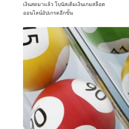
เงินสดมาแล้ว โบนัสเติมเงินเกมสล็อต
ออนไลน์อัปเกรดอีกขั้น