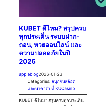
KUBET ดีไหม? สรุปครบ
ทุกประเด็น ระบบฝาก-
ถอน, หวยออนไลน์ และ
ความปลอดภัยในปี
2026
appleblog
2026-01-23
Categories:
สนุกกับสล็อต
และบาคาร่า ที่ KUCasino
KUBET ดีไหม? สรุปครบทุกประเด็น