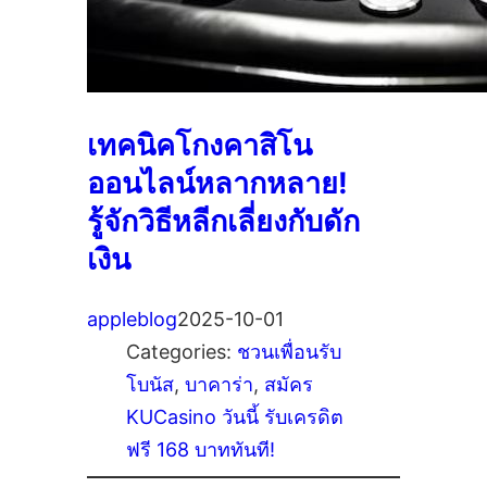
เทคนิคโกงคาสิโน
ออนไลน์หลากหลาย!
รู้จักวิธีหลีกเลี่ยงกับดัก
เงิน
appleblog
2025-10-01
Categories:
ชวนเพื่อนรับ
โบนัส
, 
บาคาร่า
, 
สมัคร
KUCasino วันนี้ รับเครดิต
ฟรี 168 บาททันที!