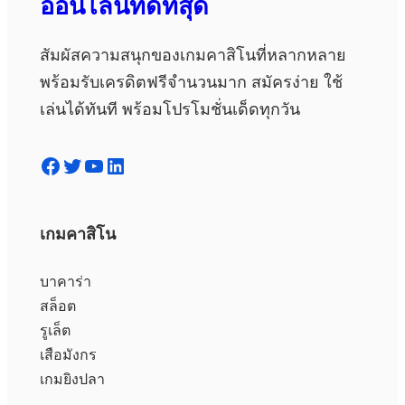
ออนไลน์ที่ดีที่สุด
สัมผัสความสนุกของเกมคาสิโนที่หลากหลาย
พร้อมรับเครดิตฟรีจำนวนมาก สมัครง่าย ใช้
เล่นได้ทันที พร้อมโปรโมชั่นเด็ดทุกวัน
Facebook
Twitter
YouTube
LinkedIn
เกมคาสิโน
บาคาร่า
สล็อต
รูเล็ต
เสือมังกร
เกมยิงปลา