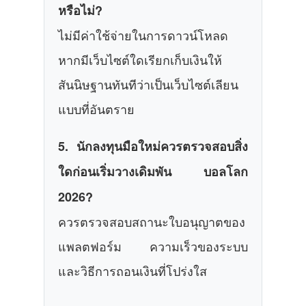
หรือไม่?
ไม่มีค่าใช้จ่ายในการดาวน์โหลด
หากมีเว็บไซต์ใดเรียกเก็บเงินให้
สันนิษฐานทันทีว่าเป็นเว็บไซต์เลียน
แบบที่อันตราย
5. นักลงทุนมือใหม่ควรตรวจสอบสิ่ง
ใดก่อนเริ่มวางเดิมพัน บอลโลก
2026?
ควรตรวจสอบสถานะใบอนุญาตของ
แพลตฟอร์ม ความเร็วของระบบ
และวิธีการถอนเงินที่โปร่งใส