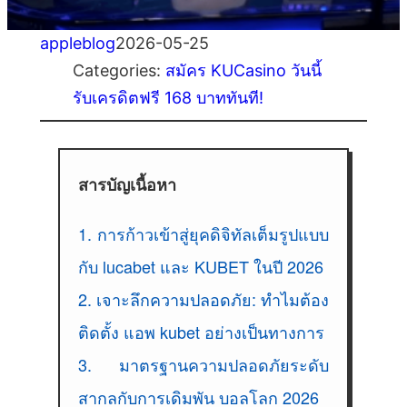
appleblog
2026-05-25
Categories:
สมัคร KUCasino วันนี้
รับเครดิตฟรี 168 บาททันที!
สารบัญเนื้อหา
1. การก้าวเข้าสู่ยุคดิจิทัลเต็มรูปแบบ
กับ lucabet และ KUBET ในปี 2026
2. เจาะลึกความปลอดภัย: ทำไมต้อง
ติดตั้ง แอพ kubet อย่างเป็นทางการ
3. มาตรฐานความปลอดภัยระดับ
สากลกับการเดิมพัน บอลโลก 2026