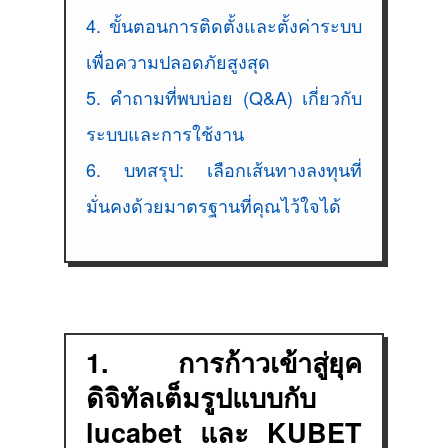
4. ขั้นตอนการติดตั้งและตั้งค่าระบบ
เพื่อความปลอดภัยสูงสุด
5. คำถามที่พบบ่อย (Q&A) เกี่ยวกับ
ระบบและการใช้งาน
6. บทสรุป: เลือกเส้นทางลงทุนที่
มั่นคงด้วยมาตรฐานที่คุณไว้ใจได้
1. การก้าวเข้าสู่ยุค
ดิจิทัลเต็มรูปแบบกับ
lucabet และ KUBET