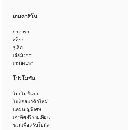
เกมคาสิโน
บาคาร่า
สล็อต
รูเล็ต
เสือมังกร
เกมยิงปลา
โปรโมชั่น
โปรโมชั่นรา
โบนัสสมาชิกใหม่
แคมเปญพิเศษ
เครดิตฟรีรายเดือน
ชวนเพื่อนรับโบนัส