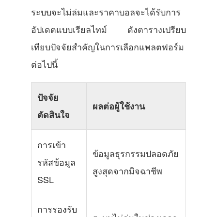
ระบบจะไม่ล่มและราคาบอลจะได้รับการ
อัปเดตแบบเรียลไทม์ ดังตารางเปรียบ
เทียบปัจจัยสำคัญในการเลือกแพลตฟอร์ม
ต่อไปนี้
ปัจจัย
ผลต่อผู้ใช้งาน
ตัดสินใจ
การเข้า
ข้อมูลธุรกรรมปลอดภัย
รหัสข้อมูล
สูงสุดจากมิจฉาชีพ
SSL
การรองรับ