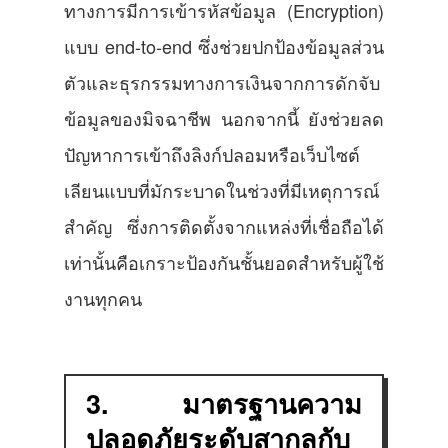
ทางการมีการเข้ารหัสข้อมูล (Encryption)
แบบ end-to-end ซึ่งช่วยปกป้องข้อมูลส่วน
ตัวและธุรกรรมทางการเงินจากการดักจับ
ข้อมูลของมิจฉาชีพ นอกจากนี้ ยังช่วยลด
ปัญหาการเข้าถึงลิงก์ปลอมหรือเว็บไซต์
เลียนแบบที่มักระบาดในช่วงที่มีเหตุการณ์
สำคัญ ซึ่งการติดตั้งจากแหล่งที่เชื่อถือได้
เท่านั้นคือเกราะป้องกันชั้นยอดสำหรับผู้ใช้
งานทุกคน
3. มาตรฐานความ
ปลอดภัยระดับสากลกับ