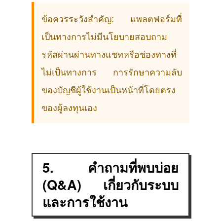
ข้อควรระวังสำคัญ: แพลตฟอร์มที่
เป็นทางการไม่มีนโยบายสอบถาม
รหัสผ่านผ่านทางแชทหรือช่องทางที่
ไม่เป็นทางการ การรักษาความลับ
ของบัญชีผู้ใช้งานเป็นหน้าที่โดยตรง
ของผู้ลงทุนเอง
5. คำถามที่พบบ่อย
(Q&A) เกี่ยวกับระบบ
และการใช้งาน