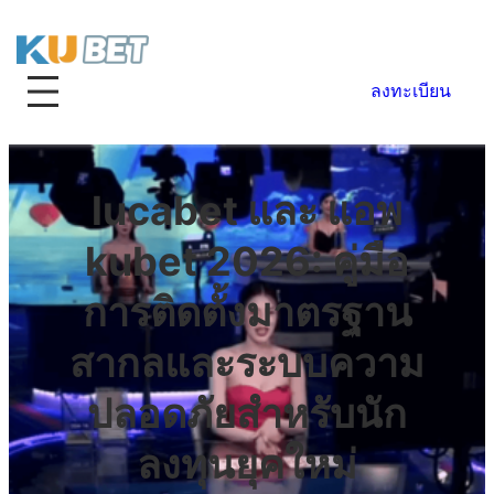
Skip
to
content
ลงทะเบียน
lucabet และ แอพ
kubet 2026: คู่มือ
การติดตั้งมาตรฐาน
สากลและระบบความ
ปลอดภัยสำหรับนัก
ลงทุนยุคใหม่