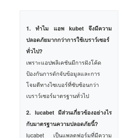
1. ทำไม แอพ kubet จึงมีความ
ปลอดภัยมากกว่าการใช้เบราว์เซอร์
ทั่วไป?
เพราะแอปพลิเคชันมีการฝังโค้ด
ป้องกันการดักจับข้อมูลและการ
โจมตีทางไซเบอร์ที่ซับซ้อนกว่า
เบราว์เซอร์มาตรฐานทั่วไป
2. lucabet มีส่วนเกี่ยวข้องอย่างไร
กับมาตรฐานความปลอดภัยนี้?
lucabet เป็นแพลตฟอร์มที่มีความ