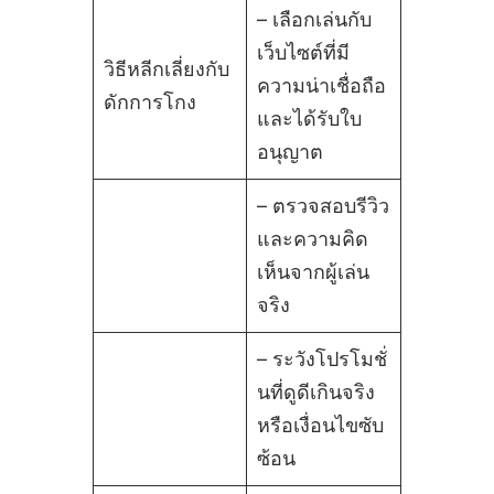
– เลือกเล่นกับ
เว็บไซต์ที่มี
วิธีหลีกเลี่ยงกับ
ความน่าเชื่อถือ
ดักการโกง
และได้รับใบ
อนุญาต
– ตรวจสอบรีวิว
และความคิด
เห็นจากผู้เล่น
จริง
– ระวังโปรโมชั่
นที่ดูดีเกินจริง
หรือเงื่อนไขซับ
ซ้อน