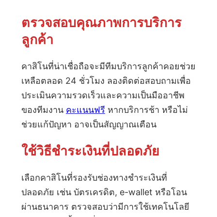
ตรวจสอบคุณภาพการบริการ
ลูกค้า
คาสิโนที่น่าเชื่อถือจะมีทีมบริการลูกค้าคอยช่วย
เหลือตลอด 24 ชั่วโมง ลองติดต่อสอบถามเพื่อ
ประเมินความรวดเร็วและความเป็นมืออาชีพ
ของทีมงาน
คะแนนฟรี
หากบริการช้า หรือไม่
ช่วยแก้ปัญหา อาจเป็นสัญญาณเตือน
ใช้วิธีชำระเงินที่ปลอดภัย
เลือกคาสิโนที่รองรับช่องทางชำระเงินที่
ปลอดภัย เช่น บัตรเครดิต, e-wallet หรือโอน
ผ่านธนาคาร ตรวจสอบว่ามีการใช้เทคโนโลยี