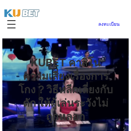
Skip
to
content
ลงทะเบียน
KUBET คาสิโน
ความเสี่ยงเรื่องการ
โกง？วิธีหลีกเลี่ยงกับ
ดัก ให้ผู้เล่นระวังไม่
ถูกหลอก