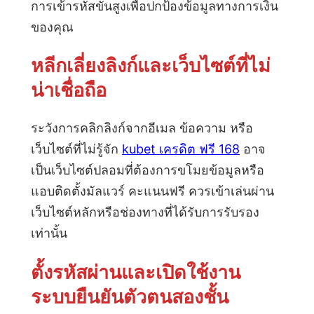
การเข้ารหัสขั้นสูงเพื่อปกป้องข้อมูลทางการเงิน
ของคุณ
หลีกเลี่ยงลิงก์และเว็บไซต์ที่ไม่
น่าเชื่อถือ
ระวังการคลิกลิงก์จากอีเมล ข้อความ หรือ
เว็บไซต์ที่ไม่รู้จัก
kubet เครดิต ฟรี 168
อาจ
เป็นเว็บไซต์ปลอมที่ต้องการขโมยข้อมูลหรือ
แอบติดตั้งมัลแวร์ คะแนนฟรี ควรเข้าเล่นผ่าน
เว็บไซต์หลักหรือช่องทางที่ได้รับการรับรอง
เท่านั้น
ตั้งรหัสผ่านและเปิดใช้งาน
ระบบยืนยันตัวตนสองชั้น