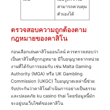
สามารถควบคุม
ตัวเองได้
ตรวจสอบความถูกต้องตาม
กฎหมายของคาสิโน
ก่อนเลือกเล่นคาสิโนออนไลน์ ควรตรวจสอบว่า
เป็นคาสิโนที่ถูกกฎหมาย มีใบอนุญาตจากหน่วย
งานที่ได้รับการยอมรับ เช่น Malta Gaming
Authority (MGA) หรือ UK Gambling
Commission (UKGC) ใบอนุญาตเหล่านี้ช่วย
รับประกันว่าคาสิโนดำเนินการอย่างเป็นธรรม
และปลอดภัย ku casino thai โดยข้อมูลนี้มัก
จะอยู่บนเว็บไซต์ของคาสิโน