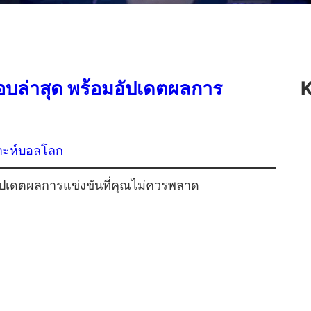
บล่าสุด พร้อมอัปเดตผลการ
K
ราะห์บอลโลก
ัปเดตผลการแข่งขันที่คุณไม่ควรพลาด