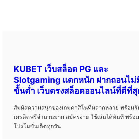
KUBET เว็บสล็อต PG และ
Slotgaming แตกหนัก ฝากถอนไม่ม
ขั้นต่ำ เว็บตรงสล็อตออนไลน์ที่ดีที่ส
สัมผัสความสนุกของเกมคาสิโนที่หลากหลาย พร้อมรั
เครดิตฟรีจำนวนมาก สมัครง่าย ใช้เล่นได้ทันที พร้อ
โปรโมชั่นเด็ดทุกวัน