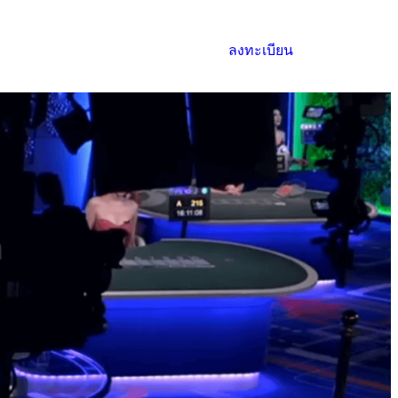
ลงทะเบียน
ก