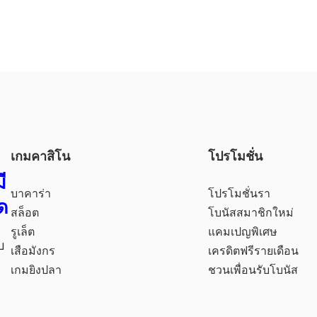
เกมคาสิโน
โปรโมชั่น
ี
บาคาร่า
โปรโมชั่นรา
ุด
สล็อต
โบนัสสมาชิกใหม่
รูเล็ต
แคมเปญพิเศษ
บ
เสือมังกร
เครดิตฟรีรายเดือน
ม
เกมยิงปลา
ชวนเพื่อนรับโบนัส