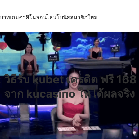
 บาท
เกมคาสิโนออนไลน์
โบนัสสมาชิกใหม่
: วิธีรับ kubet เครดิต ฟรี 
จาก kucasino ให้ได้ผลจริง