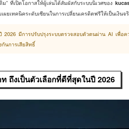
ม” ที่เปิดโอกาสให้ผู้เล่นได้สัมผัสกับระบบนิเวศของ
kuca
อมเผยเทคนิคระดับเซียนในการเปลี่ยนเครดิตฟรีให้เป็นเงินจร
ี 2026 มีการปรับปรุงระบบตรวจสอบตัวตนผ่าน AI เพื่อค
กันการเสียสิทธิ์
ถึงเป็นตัวเลือกที่ดีที่สุดในปี 2026