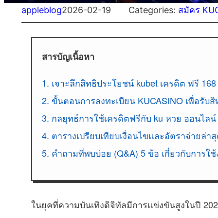
appleblog
2026-02-19
Categories:
สมัคร KUCa
สารบัญเนื้อหา
1. เจาะลึกสิทธิประโยชน์ kubet เครดิต ฟรี 16
2. ขั้นตอนการลงทะเบียน KUCASINO เพื่อรับสิทธ
3. กลยุทธ์การใช้เครดิตฟรีกับ ku หวย ออนไลน์ ใ
4. ตารางเปรียบเทียบเงื่อนไขและอัตราจ่ายล่าส
5. คำถามที่พบบ่อย (Q&A) 5 ข้อ เกี่ยวกับการใ
ในยุคที่ความบันเทิงดิจิทัลมีการแข่งขันสูงในปี 2