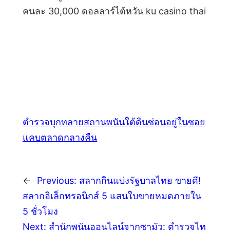
คนละ 30,000 ดอลลาร์ไต้หวัน ku casino thai
ตำรวจบุกทลายสถานพนันใต้ดินซ่อนอยู่ในซอย
แคบตลาดกลางคืน
←
Previous:
สลากกินแบ่งรัฐบาลไทย ขายดี!
สลากอิเล็กทรอนิกส์ 5 แสนใบขายหมดภายใน
5 ชั่วโมง
Next:
สำนักพนันออนไลน์จากซามัว: ตำรวจไท