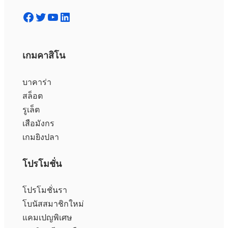
Facebook
Twitter
YouTube
LinkedIn
เกมคาสิโน
บาคาร่า
สล็อต
รูเล็ต
เสือมังกร
เกมยิงปลา
โปรโมชั่น
โปรโมชั่นรา
โบนัสสมาชิกใหม่
แคมเปญพิเศษ