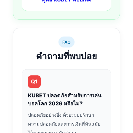
FAQ
คำถามที่พบบ่อย
Q1
KUBET ปลอดภัยสำหรับการเล่น
บอลโลก 2026 หรือไม่?
ปลอดภัยอย่างยิ่ง ด้วยระบบรักษา
ความปลอดภัยและการเงินที่ทันสมัย
ได้มาตรฐานระดับสากล