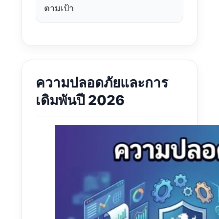
ตามเป้า
ความปลอดภัยและการ
เดิมพันปี 2026