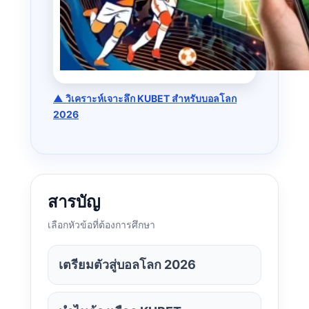
▲ วิเคราะห์เจาะลึก KUBET สำหรับบอลโลก
2026
สารบัญ
เลือกหัวข้อที่ต้องการศึกษา
เตรียมตัวสู่บอลโลก 2026