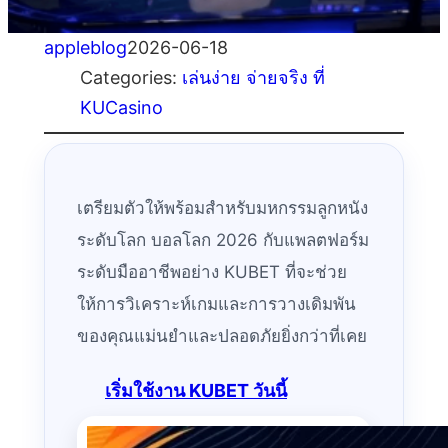
appleblog
2026-06-18
Categories:
เล่นง่าย จ่ายจริง ที่
KUCasino
เตรียมตัวให้พร้อมสำหรับมหกรรมลูกหนัง
ระดับโลก บอลโลก 2026 กับแพลตฟอร์ม
ระดับมืออาชีพอย่าง KUBET ที่จะช่วย
ให้การวิเคราะห์เกมและการวางเดิมพัน
ของคุณแม่นยำและปลอดภัยยิ่งกว่าที่เคย
เริ่มใช้งาน KUBET วันนี้