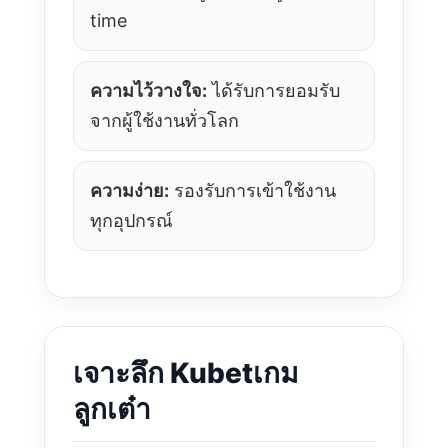
time
ความไว้วางใจ:
ได้รับการยอมรับ
จากผู้ใช้งานทั่วโลก
ความง่าย:
รองรับการเข้าใช้งาน
ทุกอุปกรณ์
เจาะลึก Kubetเกม
ลูกเต๋า