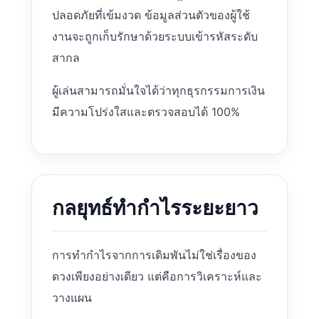
ปลอดภัยที่เข้มงวด ข้อมูลส่วนตัวของผู้ใช้
งานจะถูกเก็บรักษาด้วยระบบเข้ารหัสระดับ
สากล
ผู้เล่นสามารถมั่นใจได้ว่าทุกธุรกรรมการเงิน
มีความโปร่งใสและตรวจสอบได้ 100%
กลยุทธ์ทำกำไรระยะยาว
การทำกำไรจากการเดิมพันไม่ใช่เรื่องของ
ดวงเพียงอย่างเดียว แต่คือการวิเคราะห์และ
วางแผน