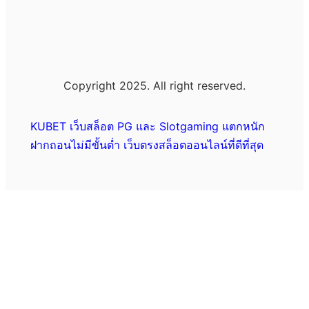
Copyright 2025. All right reserved.
KUBET เว็บสล็อต PG และ Slotgaming แตกหนัก
ฝากถอนไม่มีขั้นต่ำ เว็บตรงสล็อตออนไลน์ที่ดีที่สุด