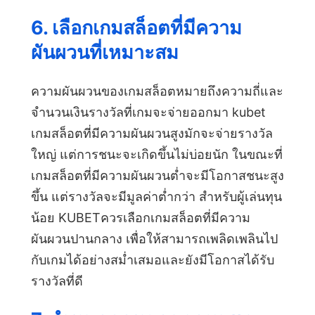
6. เลือกเกมสล็อตที่มีความ
ผันผวนที่เหมาะสม
ความผันผวนของเกมสล็อตหมายถึงความถี่และ
จำนวนเงินรางวัลที่เกมจะจ่ายออกมา kubet
เกมสล็อตที่มีความผันผวนสูงมักจะจ่ายรางวัล
ใหญ่ แต่การชนะจะเกิดขึ้นไม่บ่อยนัก ในขณะที่
เกมสล็อตที่มีความผันผวนต่ำจะมีโอกาสชนะสูง
ขึ้น แต่รางวัลจะมีมูลค่าต่ำกว่า สำหรับผู้เล่นทุน
น้อย KUBETควรเลือกเกมสล็อตที่มีความ
ผันผวนปานกลาง เพื่อให้สามารถเพลิดเพลินไป
กับเกมได้อย่างสม่ำเสมอและยังมีโอกาสได้รับ
รางวัลที่ดี