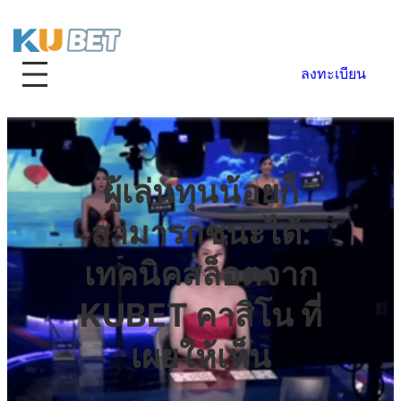
Skip
to
content
ลงทะเบียน
ผู้เล่นทุนน้อยก็
สามารถชนะได้:
เทคนิคสล็อตจาก
KUBET คาสิโน ที่
เผยให้เห็น