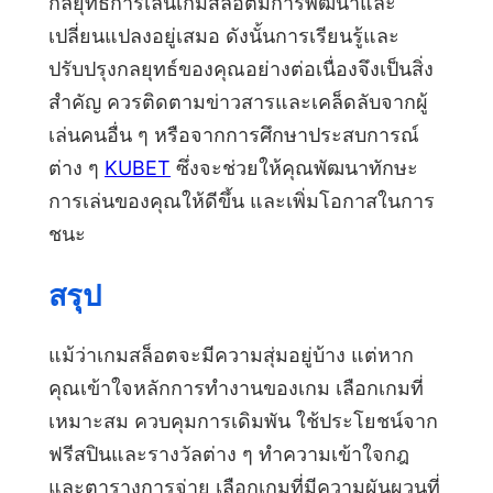
กลยุทธ์การเล่นเกมสล็อตมีการพัฒนาและ
เปลี่ยนแปลงอยู่เสมอ ดังนั้นการเรียนรู้และ
ปรับปรุงกลยุทธ์ของคุณอย่างต่อเนื่องจึงเป็นสิ่ง
สำคัญ ควรติดตามข่าวสารและเคล็ดลับจากผู้
เล่นคนอื่น ๆ หรือจากการศึกษาประสบการณ์
ต่าง ๆ
KUBET
ซึ่งจะช่วยให้คุณพัฒนาทักษะ
การเล่นของคุณให้ดีขึ้น และเพิ่มโอกาสในการ
ชนะ
สรุป
แม้ว่าเกมสล็อตจะมีความสุ่มอยู่บ้าง แต่หาก
คุณเข้าใจหลักการทำงานของเกม เลือกเกมที่
เหมาะสม ควบคุมการเดิมพัน ใช้ประโยชน์จาก
ฟรีสปินและรางวัลต่าง ๆ ทำความเข้าใจกฎ
และตารางการจ่าย เลือกเกมที่มีความผันผวนที่