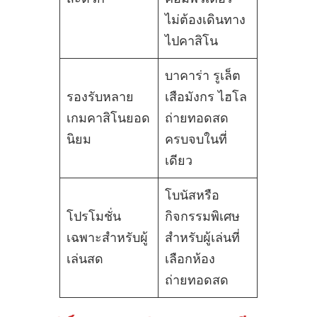
ไม่ต้องเดินทาง
ไปคาสิโน
บาคาร่า รูเล็ต
รองรับหลาย
เสือมังกร ไฮโล
เกมคาสิโนยอด
ถ่ายทอดสด
นิยม
ครบจบในที่
เดียว
โบนัสหรือ
โปรโมชั่น
กิจกรรมพิเศษ
เฉพาะสำหรับผู้
สำหรับผู้เล่นที่
เล่นสด
เลือกห้อง
ถ่ายทอดสด