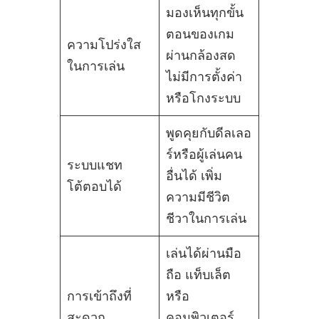
มองเห็นทุกขั้น
ตอนของเกม
ความโปร่งใส
ผ่านกล้องสด
ในการเล่น
ไม่มีการตั้งค่า
หรือโกงระบบ
พูดคุยกับดีลเลอ
ร์หรือผู้เล่นคน
ระบบแชท
อื่นได้ เพิ่ม
โต้ตอบได้
ความมีชีวิต
ชีวาในการเล่น
เล่นได้ผ่านมือ
ถือ แท็บเล็ต
การเข้าถึงที่
หรือ
สะดวก
คอมพิวเตอร์