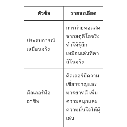
หัวข้อ
รายละเอียด
การถ่ายทอดสด
จากสตูดิโอจริง
ประสบการณ์
ทำให้รู้สึก
เสมือนจริง
เหมือนเล่นที่คา
สิโนจริง
ดีลเลอร์มีความ
เชี่ยวชาญและ
ดีลเลอร์มือ
มารยาทดี เพิ่ม
อาชีพ
ความสนุกและ
ความมั่นใจให้ผู้
เล่น