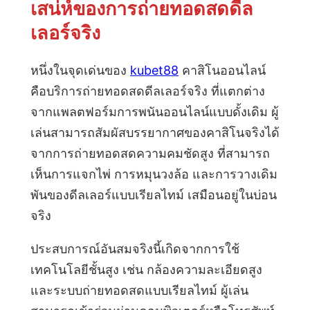
เสน่ห์ของการถ่ายทอดสดดีล
เลอร์จริง
หนึ่งในจุดเด่นของ
kubet88
คาสิโนออนไลน์
คือบริการถ่ายทอดสดดีลเลอร์จริง ที่แตกต่าง
จากแพลตฟอร์มการพนันออนไลน์แบบดั้งเดิม ผู้
เล่นสามารถสัมผัสบรรยากาศของคาสิโนจริงได้
จากการถ่ายทอดสดความคมชัดสูง ที่สามารถ
เห็นการแจกไพ่ การหมุนวงล้อ และการวางเดิม
พันของดีลเลอร์แบบเรียลไทม์ เสมือนอยู่ในบ่อน
จริง
ประสบการณ์อันสมจริงนี้เกิดจากการใช้
เทคโนโลยีชั้นสูง เช่น กล้องความละเอียดสูง
และระบบถ่ายทอดสดแบบเรียลไทม์ ผู้เล่น