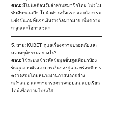
ตอบ:
มีโบนัสต้อนรับสำหรับสมาชิกใหม่ โปรโม
ชั่นคืนยอดเสีย โบนัสฝากครั้งแรก และกิจกรรม
แข่งขันเกมที่แจกเงินรางวัลมากมาย เพิ่มความ
สนุกและโอกาสชนะ
5. ถาม:
KUBET ดูแลเรื่องความปลอดภัยและ
ความยุติธรรมอย่างไร?
ตอบ:
ใช้ระบบเข้ารหัสข้อมูลขั้นสูงเพื่อปกป้อง
ข้อมูลส่วนตัวและการเงินของผู้เล่น พร้อมมีการ
ตรวจสอบโดยหน่วยงานภายนอกอย่าง
สม่ำเสมอ และสามารถตรวจสอบเกมแบบเรียล
ไทม์เพื่อความโปร่งใส