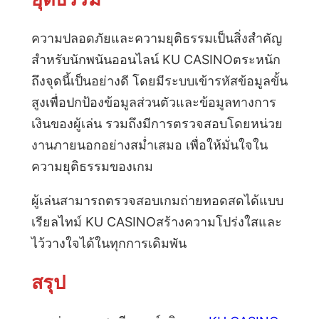
ความปลอดภัยและความยุติธรรมเป็นสิ่งสำคัญ
สำหรับนักพนันออนไลน์ KU CASINOตระหนัก
ถึงจุดนี้เป็นอย่างดี โดยมีระบบเข้ารหัสข้อมูลขั้น
สูงเพื่อปกป้องข้อมูลส่วนตัวและข้อมูลทางการ
เงินของผู้เล่น รวมถึงมีการตรวจสอบโดยหน่วย
งานภายนอกอย่างสม่ำเสมอ เพื่อให้มั่นใจใน
ความยุติธรรมของเกม
ผู้เล่นสามารถตรวจสอบเกมถ่ายทอดสดได้แบบ
เรียลไทม์ KU CASINOสร้างความโปร่งใสและ
ไว้วางใจได้ในทุกการเดิมพัน
สรุป