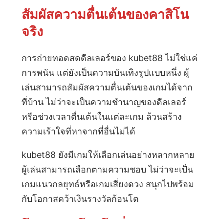
สัมผัสความตื่นเต้นของคาสิโน
จริง
การถ่ายทอดสดดีลเลอร์ของ kubet88 ไม่ใช่แค่
การพนัน แต่ยังเป็นความบันเทิงรูปแบบหนึ่ง ผู้
เล่นสามารถสัมผัสความตื่นเต้นของเกมได้จาก
ที่บ้าน ไม่ว่าจะเป็นความชำนาญของดีลเลอร์
หรือช่วงเวลาตื่นเต้นในแต่ละเกม ล้วนสร้าง
ความเร้าใจที่หาจากที่อื่นไม่ได้
kubet88 ยังมีเกมให้เลือกเล่นอย่างหลากหลาย
ผู้เล่นสามารถเลือกตามความชอบ ไม่ว่าจะเป็น
เกมแนวกลยุทธ์หรือเกมเสี่ยงดวง สนุกไปพร้อม
กับโอกาสคว้าเงินรางวัลก้อนโต