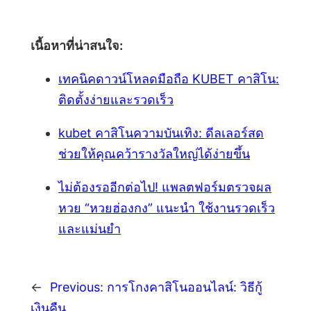
เนื้อหาที่น่าสนใจ:
เทคนิคดาวน์โหลดมือถือ KUBET คาสิโน:
ติดตั้งง่ายและรวดเร็ว
kubet คาสิโนความบันเทิง: ดีลเลอร์สด
ช่วยให้คุณคว้ารางวัลใหญ่ได้ง่ายขึ้น
ไม่ต้องรออีกต่อไป! แพลตฟอร์มตรวจผล
หวย “หวยฮ่องกง” แนะนำ ใช้งานรวดเร็ว
และแม่นยำ
←
Previous:
การโกงคาสิโนออนไลน์: วิธีกู้
เงินคืน