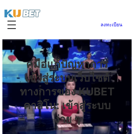
Skip
to
content
ลงทะเบียน
คู่มือแก้ปัญหาการ
เข้าสู่ระบบเว็บไซต์
ทางการของ KUBET
คาสิโน: เข้าสู่ระบบ
ง่าย ๆ