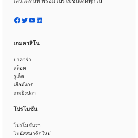
เล่นได้ทันที พร้อมโปรโมชั่นเด็ดทุกวัน
Facebook
Twitter
YouTube
LinkedIn
เกมคาสิโน
บาคาร่า
สล็อต
รูเล็ต
เสือมังกร
เกมยิงปลา
โปรโมชั่น
โปรโมชั่นรา
โบนัสสมาชิกใหม่