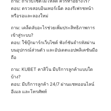
ถาม: ถ้าเว็บไซต์ไม่โหลด ควรทำอย่างไร?
ตอบ: ตรวจสอบอินเทอร์เน็ต ลองรีเฟรชหน้า
หรือรอและลองใหม่
ถาม: เคล็ดลับอะไรช่วยเพิ่มประสิทธิภาพการ
เข้าสู่ระบบ?
ตอบ: ใช้บุ๊กมาร์กเว็บไซต์ ฟังก์ชันจำรหัสผ่าน
บนอุปกรณ์ส่วนตัว และอัปเดตแอปพลิเคชันมือ
ถือ
ถาม: KUBET คาสิโน มีบริการลูกค้าแบบใด
บ้าง?
ตอบ: มีบริการลูกค้า 24/7 ผ่านแชทออนไลน์
อีเมล และโทรศัพท์