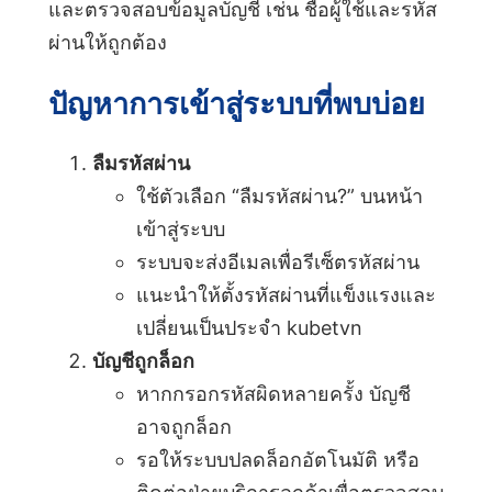
และตรวจสอบข้อมูลบัญชี เช่น ชื่อผู้ใช้และรหัส
ผ่านให้ถูกต้อง
ปัญหาการเข้าสู่ระบบที่พบบ่อย
ลืมรหัสผ่าน
ใช้ตัวเลือก “ลืมรหัสผ่าน?” บนหน้า
เข้าสู่ระบบ
ระบบจะส่งอีเมลเพื่อรีเซ็ตรหัสผ่าน
แนะนำให้ตั้งรหัสผ่านที่แข็งแรงและ
เปลี่ยนเป็นประจำ kubetvn
บัญชีถูกล็อก
หากกรอกรหัสผิดหลายครั้ง บัญชี
อาจถูกล็อก
รอให้ระบบปลดล็อกอัตโนมัติ หรือ