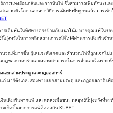
ยุทธ์การแทงย้อนกลับและการนับไพ่ ซึ่งสามารถเพิ่มทักษ
ผู้เล่นจากทั่วโลก นอกจากวิธีการเดิมพันพื้นฐานแล้ว การเข
BET
องกับการเดิมพันในทิศทางตรงข้ามกับแนวโน้ม หากคุณแพ้ในร
ี้มุ่งหวังในการพลิกสถานการณ์ที่ไม่ดีผ่านการเดิมพันจำน
ารคำนวณที่มากขึ้น ผู้เล่นจะสังเกตและคำนวณไพ่ที่ถูกแจก
้าใจในกฎของบาคาร่าและความสามารถในการจำและวิเคราะห์
องทางแยกสามประตู และกฎออสการ์
้แก่ มาร์ติงเกล, สองทางแยกสามประตู และกฎออสการ์ เ
วนเงินเดิมพันหากแพ้ และลดลงเมื่อชนะ กลยุทธ์นี้มุ่งหวังที
่อาจเกิดขึ้นจากการแพ้ติดต่อกัน KUBET