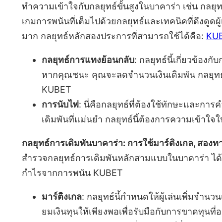
ทำความเข้าใจกับกลยุทธ์ขั้นสูงในบาคาร่า เช่น กล
เกมการพนันที่เต็มไปด้วยกลยุทธ์และเทคนิคที่ดึงดูด
มาก กลยุทธ์หลักสองประการที่สามารถใช้ได้คือ:
KU
กลยุทธ์การแทงย้อนกลับ
: กลยุทธ์นี้เกี่ยวข้
หากคุณชนะ คุณจะลดจำนวนเงินเดิมพัน กลยุทธ์น
KUBET
การนับไพ่
: นี่คือกลยุทธ์ที่ต้องใช้ทักษะและก
เดิมพันที่แม่นยำ กลยุทธ์นี้ต้องการความเข
กลยุทธ์การเดิมพันบาคาร่า: การใช้มาร์ติงเกล, ส
สำรวจกลยุทธ์การเดิมพันหลักสามแบบในบาคาร่า ได
กำไรจากการพนัน KUBET
มาร์ติงเกล
: กลยุทธ์นี้กำหนดให้ผู้เล่นเพิ่มจำน
ยมเงินทุนให้เพียงพอเพื่อรับมือกับการขาดทุนที