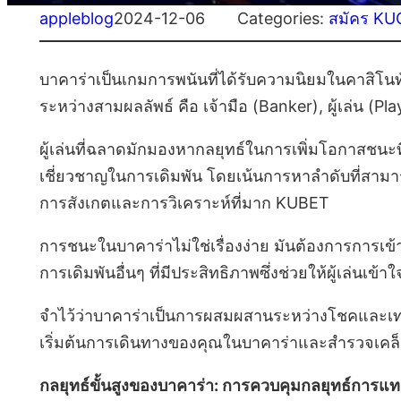
appleblog
2024-12-06
Categories:
สมัคร KUCa
บาคาร่าเป็นเกมการพนันที่ได้รับความนิยมในคาสิโน
ระหว่างสามผลลัพธ์ คือ เจ้ามือ (Banker), ผู้เล่น 
ผู้เล่นที่ฉลาดมักมองหากลยุทธ์ในการเพิ่มโอกาสชนะที
เชี่ยวชาญในการเดิมพัน โดยเน้นการหาลำดับที่สามาร
การสังเกตและการวิเคราะห์ที่มาก KUBET
การชนะในบาคาร่าไม่ใช่เรื่องง่าย มันต้องการการเข้
การเดิมพันอื่นๆ ที่มีประสิทธิภาพซึ่งช่วยให้ผู้เล่นเ
จำไว้ว่าบาคาร่าเป็นการผสมผสานระหว่างโชคและเ
เริ่มต้นการเดินทางของคุณในบาคาร่าและสำรวจเคล็
กลยุทธ์ขั้นสูงของบาคาร่า: การควบคุมกลยุทธ์การแ