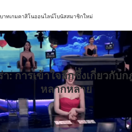
 บาท
เกมคาสิโนออนไลน์
โบนัสสมาชิกใหม่
 การเข้าใจลึกซึ้งเกี่ยวกับกฎ
หลากหลาย