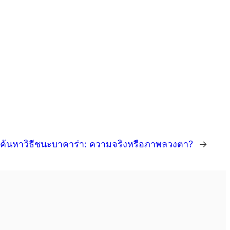
ค้นหาวิธีชนะบาคาร่า: ความจริงหรือภาพลวงตา?
→