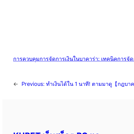
การควบคุมการจัดการเงินในบาคาร่า: เทคนิคการจัด
←
Previous:
ทำเงินได้ใน 1 นาที! ตามมาดู【กฎบาค