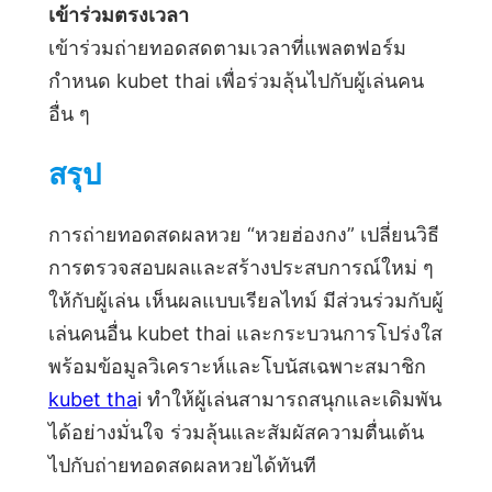
เข้าร่วมตรงเวลา
เข้าร่วมถ่ายทอดสดตามเวลาที่แพลตฟอร์ม
กำหนด kubet thai เพื่อร่วมลุ้นไปกับผู้เล่นคน
อื่น ๆ
สรุป
การถ่ายทอดสดผลหวย “หวยฮ่องกง” เปลี่ยนวิธี
การตรวจสอบผลและสร้างประสบการณ์ใหม่ ๆ
ให้กับผู้เล่น เห็นผลแบบเรียลไทม์ มีส่วนร่วมกับผู้
เล่นคนอื่น kubet thai และกระบวนการโปร่งใส
พร้อมข้อมูลวิเคราะห์และโบนัสเฉพาะสมาชิก
kubet tha
i ทำให้ผู้เล่นสามารถสนุกและเดิมพัน
ได้อย่างมั่นใจ ร่วมลุ้นและสัมผัสความตื่นเต้น
ไปกับถ่ายทอดสดผลหวยได้ทันที