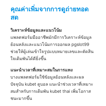
คุณค่าเพิ่มจากการดูถ่ายทอด
สด
วิเคราะห์ข้อมูลและแนวโน้ม
แพลตฟอร์มมืออาชีพมักมีการวิเคราะห์ข้อมูล
ย้อนหลังและแนวโน้มการออกผล pgslot99
ช่วยให้ผู้เล่นเข้าใจรูปแบบหมายเลขและตัดสิน
ใจเดิมพันได้ดียิ่งขึ้น
แนะนำเวลาที่เหมาะสมในการแทง
บางแพลตฟอร์มใช้ข้อมูลย้อนหลังและผล
ปัจจุบัน kubet ดูบอล แนะนำช่วงเวลาที่เหมาะ
สมสำหรับการเดิมพัน kubet thai เพิ่มโอกาส
ชนะมากขึ้น