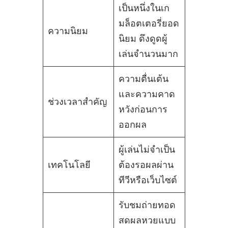
เป็นหนึ่งในเก
มล็อตเตอรี่ยอด
ความนิยม
นิยม ดึงดูดผู้
เล่นจำนวนมาก
ความตื่นเต้น
และความคาด
ช่วงเวลาสำคัญ
หวังก่อนการ
ออกผล
ผู้เล่นไม่จำเป็น
เทคโนโลยี
ต้องรอผลผ่าน
ทีวีหรือเว็บไซต์
รับชมถ่ายทอด
สดผลหวยแบบ