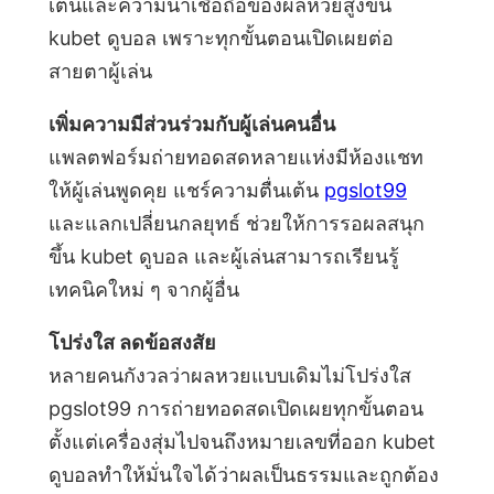
เต้นและความน่าเชื่อถือของผลหวยสูงขึ้น
kubet ดูบอล เพราะทุกขั้นตอนเปิดเผยต่อ
สายตาผู้เล่น
เพิ่มความมีส่วนร่วมกับผู้เล่นคนอื่น
แพลตฟอร์มถ่ายทอดสดหลายแห่งมีห้องแชท
ให้ผู้เล่นพูดคุย แชร์ความตื่นเต้น
pgslot99
และแลกเปลี่ยนกลยุทธ์ ช่วยให้การรอผลสนุก
ขึ้น kubet ดูบอล และผู้เล่นสามารถเรียนรู้
เทคนิคใหม่ ๆ จากผู้อื่น
โปร่งใส ลดข้อสงสัย
หลายคนกังวลว่าผลหวยแบบเดิมไม่โปร่งใส
pgslot99 การถ่ายทอดสดเปิดเผยทุกขั้นตอน
ตั้งแต่เครื่องสุ่มไปจนถึงหมายเลขที่ออก kubet
ดูบอลทำให้มั่นใจได้ว่าผลเป็นธรรมและถูกต้อง