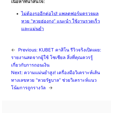
เนื้อหาที่น่าสนใจ:
ไม่ต้องรออีกต่อไป! แพลตฟอร์มตรวจผล
หวย “หวยฮ่องกง” แนะนำ ใช้งานรวดเร็ว
และแม่นยำ
←
Previous:
KUBET คาสิโน รีวิวจริงเปิดเผย:
รายงานสดจากผู้ใช้ โซเชียล สิ่งที่คุณควรรู้
เกี่ยวกับการถอนเงิน
Next:
ความแม่นยำสูง! เครื่องมือวิเคราะห์เส้น
ทางเลขหวย “หวยรัฐบาล” ช่วยวิเคราะห์แนว
โน้มการถูกรางวัล
→