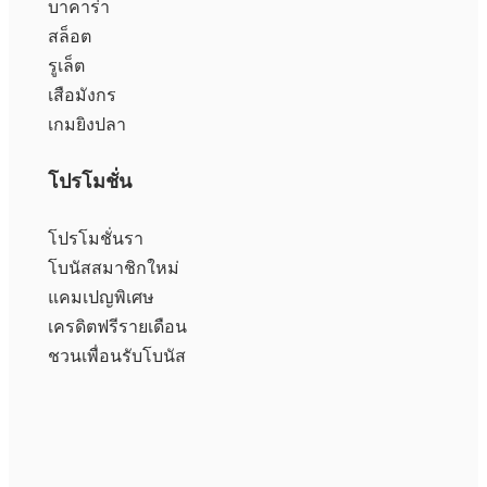
บาคาร่า
สล็อต
รูเล็ต
เสือมังกร
เกมยิงปลา
โปรโมชั่น
โปรโมชั่นรา
โบนัสสมาชิกใหม่
แคมเปญพิเศษ
เครดิตฟรีรายเดือน
ชวนเพื่อนรับโบนัส